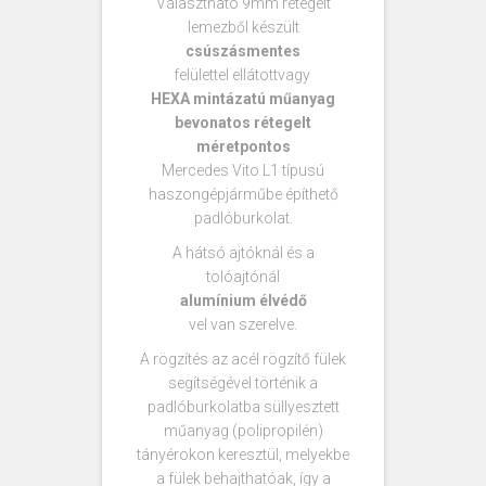
Választható 9mm rétegelt
lemezből készült
csúszásmentes
felülettel ellátottvagy
HEXA mintázatú műanyag
bevonatos rétegelt
méretpontos
Mercedes Vito L1 típusú
haszongépjárműbe építhető
padlóburkolat.
A hátsó ajtóknál és a
tolóajtónál
alumínium élvédő
vel van szerelve.
A rögzítés az acél rögzítő fülek
segítségével történik a
padlóburkolatba süllyesztett
műanyag (polipropilén)
tányérokon keresztül, melyekbe
a fülek behajthatóak, így a