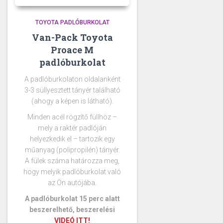
TOYOTA PADLÓBURKOLAT
Van-Pack Toyota
Proace M
padlóburkolat
A padlóburkolaton oldalanként
3-3 süllyesztett tányér található
(ahogy a képen is látható).
Minden acél rögzítő füllhöz –
mely a raktér padlóján
helyezkedik el – tartozik egy
műanyag (polipropilén) tányér.
A fülek száma határozza meg,
hogy melyik padlóburkolat való
az Ön autójába.
A padlóburkolat 15 perc alatt
beszerelhető, beszerelési
VIDEÓ ITT!