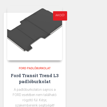
AKCIÓ!
FORD PADLÓBURKOLAT
Ford Transit Trend L3
padlóburkolat
A padlóburkolaton sajnos a
FORD esetében nem található
rögzítő fül. Kérje,
szakembereink segítségét!