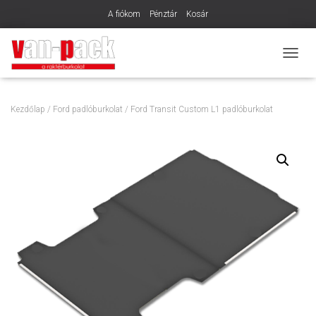
A fiókom
Pénztár
Kosár
N
A
V
I
Kezdőlap
/
Ford padlóburkolat
/ Ford Transit Custom L1 padlóburkolat
G
Á
C
I
Ó
B
E
-
/
K
I
K
A
P
C