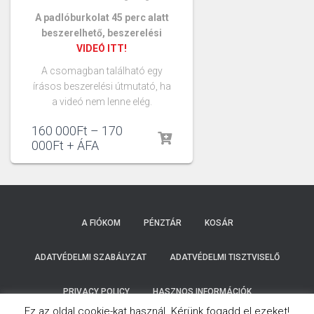
A padlóburkolat 45 perc alatt
beszerelhető, beszerelési
VIDEÓ ITT!
A csomagban található egy
írásos beszerelési útmutató, ha
a videó nem lenne elég.
160 000
Ft
–
170
000
Ft
+ ÁFA
A FIÓKOM
PÉNZTÁR
KOSÁR
ADATVÉDELMI SZABÁLYZAT
ADATVÉDELMI TISZTVISELŐ
PRIVACY POLICY
HASZNOS INFORMÁCIÓK
Ez az oldal cookie-kat használ. Kérünk fogadd el ezeket!