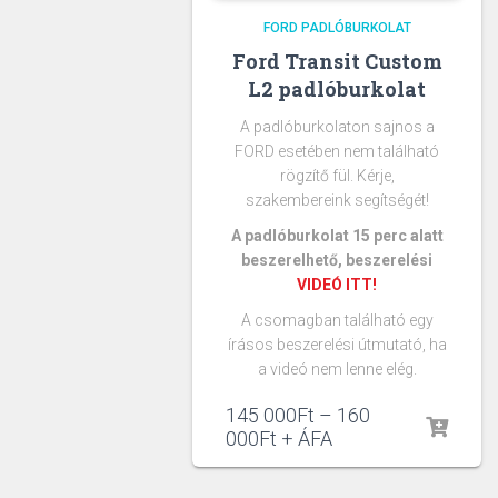
FORD PADLÓBURKOLAT
Ford Transit Custom
L2 padlóburkolat
A padlóburkolaton sajnos a
FORD esetében nem található
rögzítő fül. Kérje,
szakembereink segítségét!
A padlóburkolat 15 perc alatt
beszerelhető, beszerelési
VIDEÓ ITT!
A csomagban található egy
írásos beszerelési útmutató, ha
a videó nem lenne elég.
145 000
Ft
–
160
000
Ft
+ ÁFA