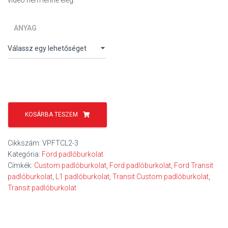
ANYAG
Ford
Transit
KOSÁRBA TESZEM
Custom
L1
Cikkszám:
VPFTCL2-3
padlóburkolat
Kategória:
Ford padlóburkolat
mennyiség
Címkék:
Custom padlóburkolat
,
Ford padlóburkolat
,
Ford Transit
padlóburkolat
,
L1 padlóburkolat
,
Transit Custom padlóburkolat
,
Transit padlóburkolat