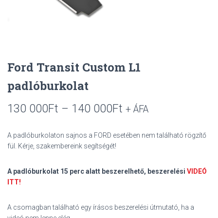
S
O
L
Á
S
A
Ford Transit Custom L1
padlóburkolat
130 000
Ft
–
140 000
Ft
+ ÁFA
A padlóburkolaton sajnos a FORD esetében nem található rögzítő
fül. Kérje, szakembereink segítségét!
A padlóburkolat 15 perc alatt beszerelhető, beszerelési
VIDEÓ
ITT!
A csomagban található egy írásos beszerelési útmutató, ha a
videó nem lenne elég.