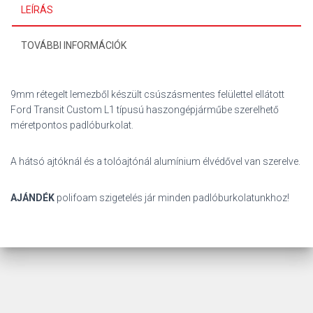
LEÍRÁS
TOVÁBBI INFORMÁCIÓK
9mm rétegelt lemezből készült csúszásmentes felülettel ellátott
Ford Transit Custom L1 típusú haszongépjárműbe szerelhető
méretpontos padlóburkolat.
A hátsó ajtóknál és a tolóajtónál alumínium élvédővel van szerelve.
AJÁNDÉK
polifoam szigetelés jár minden padlóburkolatunkhoz!