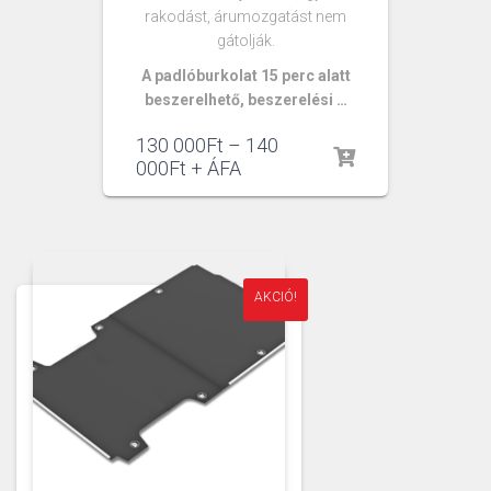
rakodást, árumozgatást nem
gátolják.
A padlóburkolat 15 perc alatt
beszerelhető, beszerelési …
130 000
Ft
–
140
000
Ft
+ ÁFA
AKCIÓ!