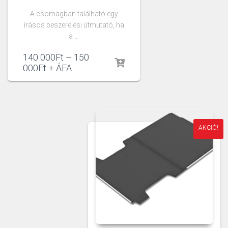
A csomagban található egy
írásos beszerelési útmutató, ha
a …
140 000
Ft
–
150
000
Ft
+ ÁFA
AKCIÓ!