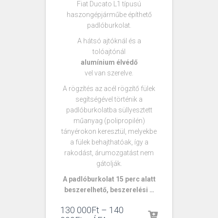
Fiat Ducato L1 típusú
haszongépjárműbe építhető
padlóburkolat.
A hátsó ajtóknál és a
tolóajtónál
alumínium élvédő
vel van szerelve.
A rögzítés az acél rögzítő fülek
segítségével történik a
padlóburkolatba süllyesztett
műanyag (polipropilén)
tányérokon keresztül, melyekbe
a fülek behajthatóak, így a
rakodást, árumozgatást nem
gátolják.
A padlóburkolat 15 perc alatt
beszerelhető, beszerelési …
130 000
Ft
–
140