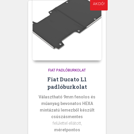
AKCIÓ!
FIAT PADLÓBURKOLAT
Fiat Ducato L1
padlóburkolat
Választható 9mm fenolos és
műanyag bevonatos HEXA
mintázatú lemezből készült
csúszásmentes
felülettel ellátott,
méretpontos