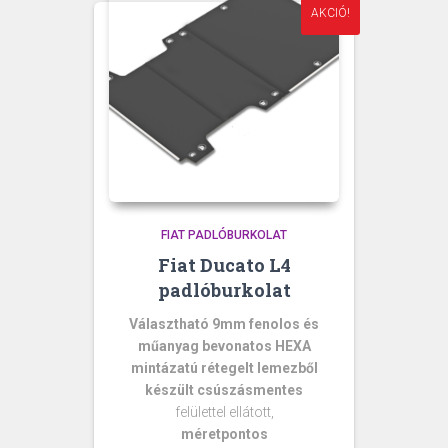
AKCIÓ!
FIAT PADLÓBURKOLAT
Fiat Ducato L4
padlóburkolat
Választható 9mm fenolos és
műanyag bevonatos HEXA
mintázatú rétegelt lemezből
készült csúszásmentes
felülettel ellátott,
méretpontos