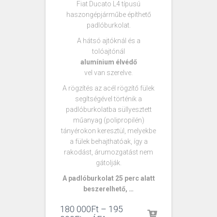
Fiat Ducato L4 típusú
haszongépjárműbe építhető
padlóburkolat.
A hátsó ajtóknál és a
tolóajtónál
alumínium élvédő
vel van szerelve.
A rögzítés az acél rögzítő fülek
segítségével történik a
padlóburkolatba süllyesztett
műanyag (polipropilén)
tányérokon keresztül, melyekbe
a fülek behajthatóak, így a
rakodást, árumozgatást nem
gátolják.
A padlóburkolat 25 perc alatt
beszerelhető, …
180 000
Ft
–
195