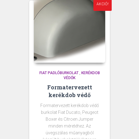
AKCIÓ!
FIAT PADLÓBURKOLAT
,
KERÉKDOB
VÉDŐK
Formatervezett
kerékdob védő
Formatervezett kerékdob védő
burkolat Fiat Ducato, Peugeot
Boxer és Citroen Jumper
minden méretéhez. Az
üvegszálas műanyagból