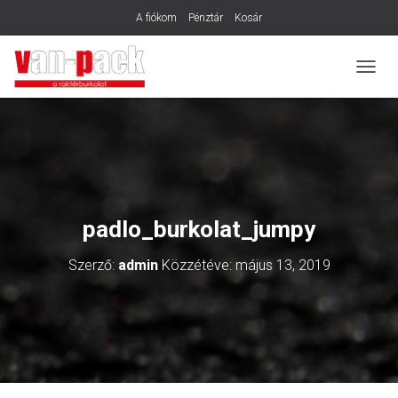
A fiókom
Pénztár
Kosár
N
A
V
I
G
Á
C
I
Ó
padlo_burkolat_jumpy
B
E
Szerző:
admin
Közzétéve:
május 13, 2019
-
/
K
I
K
A
P
C