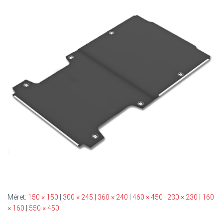
S
O
L
Á
S
A
Méret:
150 × 150
|
300 × 245
|
360 × 240
|
460 × 450
|
230 × 230
|
160
× 160
|
550 × 450