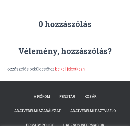
0 hozzászólás
Vélemény, hozzászólás?
Hozzászólás beküldéséhez
be kell jelentkezni
.
A FIÓKOM
PÉNZTÁR
KOSÁR
ADATVÉDELMI SZABÁLYZAT
ADATVÉDELMI TISZTVISELŐ
PRIVACY POLICY
HASZNOS INFORMÁCIÓK