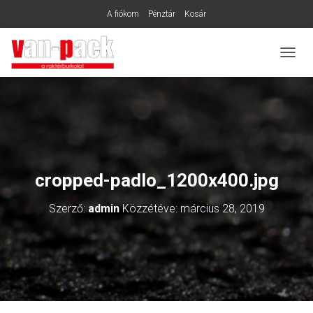
A fiókom
Pénztár
Kosár
N
A
V
I
G
Á
C
I
Ó
cropped-padlo_1200x400.jpg
B
E
Szerző:
admin
Közzétéve:
március 28, 2019
-
/
K
I
K
A
P
C