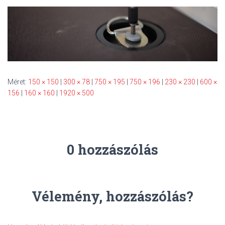
S
O
L
Á
S
A
Méret:
150 × 150
|
300 × 78
|
750 × 195
|
750 × 196
|
230 × 230
|
600 ×
156
|
160 × 160
|
1920 × 500
0 hozzászólás
Vélemény, hozzászólás?