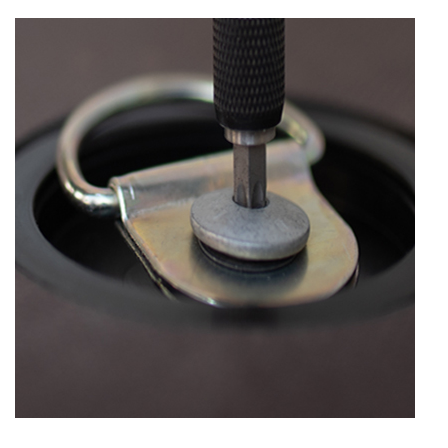
S
O
L
Á
S
A