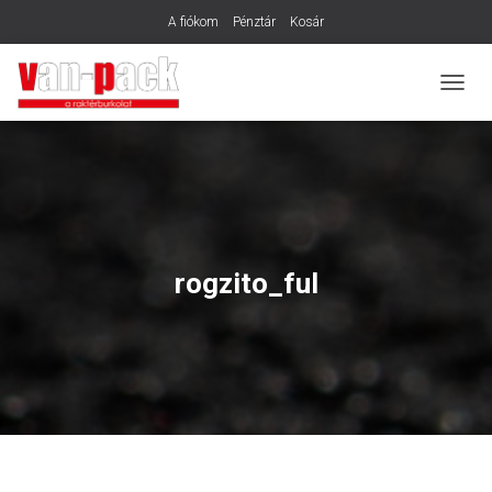
A fiókom
Pénztár
Kosár
N
A
V
I
G
Á
C
I
Ó
rogzito_ful
B
E
-
/
K
I
K
A
P
C