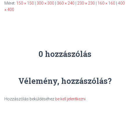
Méret:
150 × 150
|
300 × 300
|
360 × 240
|
230 × 230
|
160 × 160
|
400
× 400
0 hozzászólás
Vélemény, hozzászólás?
Hozzászólás beküldéséhez
be kell jelentkezni
.