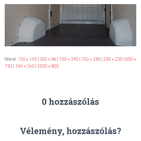
S
O
L
Á
S
A
Méret:
150 × 150
|
300 × 96
|
750 × 240
|
750 × 240
|
230 × 230
|
600 ×
192
|
160 × 160
|
2500 × 800
0 hozzászólás
Vélemény, hozzászólás?