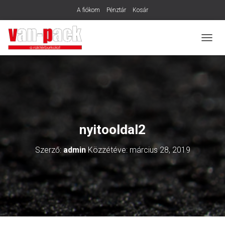
A fiókom
Pénztár
Kosár
N
A
V
I
G
Á
C
I
Ó
nyitooldal2
B
E
Szerző:
admin
Közzétéve:
március 28, 2019
-
/
K
I
K
A
P
C